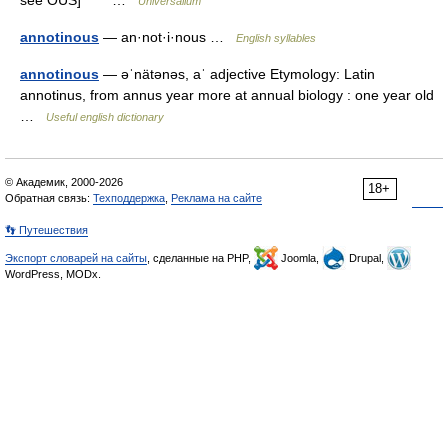
see OUS] * * * …
Universalium
annotinous
— an·not·i·nous …
English syllables
annotinous
— əˈnätənəs, aˈ adjective Etymology: Latin
annotinus, from annus year more at annual biology : one year old
…
Useful english dictionary
© Академик, 2000-2026
18+
Обратная связь:
Техподдержка
,
Реклама на сайте
👣 Путешествия
Экспорт словарей на сайты
, сделанные на PHP,
Joomla,
Drupal,
WordPress, MODx.