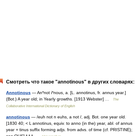
Смотреть что такое "annotinous" в других словарях:
Annotinous
— An*not i*nous, a. [L. annotinus, fr. annus year.]
(Bot.) A year old; in Yearly growths. [1913 Webster] …
The
Collaborative International Dictionary of English
annotinous
— /euh not n euhs, a not /, adj. Bot. one year old.
[1830 40; < L annotinus, equiv. to anno (in the) year, abl. of annus
year + tinus suffix forming adjs. from advs. of time (cf. PRISTINE);